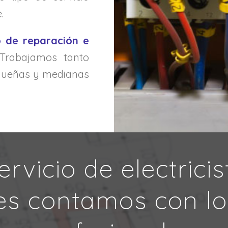
.
o de reparación e
rabajamos tanto
equeñas y medianas
rvicio de electrici
es contamos con lo