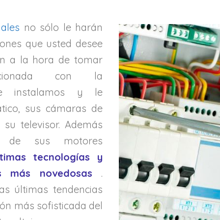
nales
no sólo le harán
ciones que usted desee
n a la hora de tomar
lacionada con la
s le instalamos y le
tico, sus cámaras de
e su televisor. Además
s de sus motores
timas tecnologías y
as más novedosas
.
as últimas tendencias
ión más sofisticada del