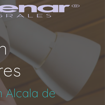
62
en
res
n Alcala de