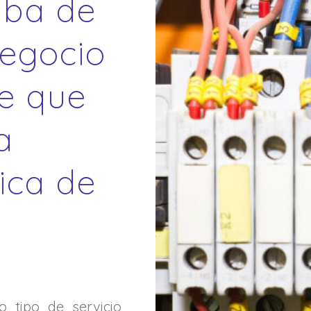
aba de
negocio
ie que
a
rica de
 tipo de servicio