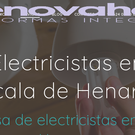
NICIO
SERVICIOS
BLOG
CONTACTO
☎ 624 02 60 
lectricistas 
cala de Hena
 de electricistas e