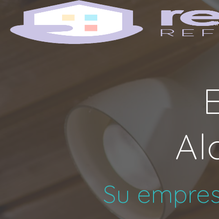
I
E
Al
Su empresa