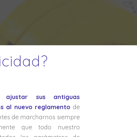
icidad?
en
ajustar sus antiguas
cas al nuevo reglamento
de
ntes de marcharnos siempre
amente que todo nuestro