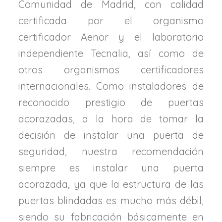
Comunidad de Madrid, con calidad
certificada por el organismo
certificador Aenor y el laboratorio
independiente Tecnalia, así como de
otros organismos certificadores
internacionales. Como instaladores de
reconocido prestigio de puertas
acorazadas, a la hora de tomar la
decisión de instalar una puerta de
seguridad, nuestra recomendación
siempre es instalar una puerta
acorazada, ya que la estructura de las
puertas blindadas es mucho más débil,
siendo su fabricación básicamente en