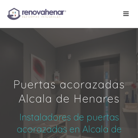
Puertas acorazadas
Alcala de Henares
Instaladores de puertas
acorazadas en Alcala de