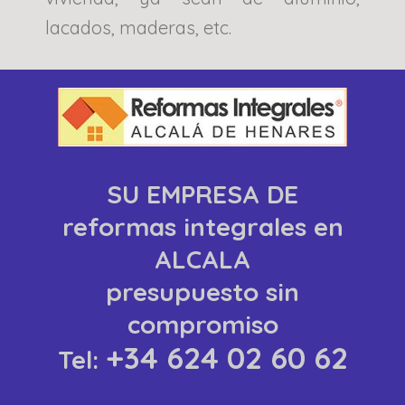
lacados, maderas, etc.
SU EMPRESA DE
reformas integrales
en
ALCALA
presupuesto sin
compromiso
+34 624 02 60 62
Tel: