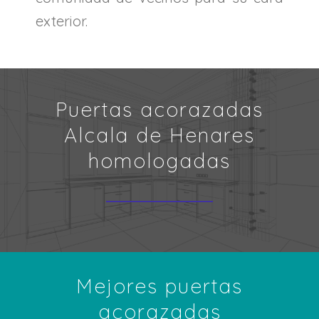
exterior.
Puertas acorazadas
Alcala de Henares
homologadas
Mejores puertas
acorazadas