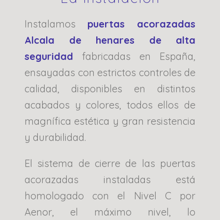
Instalamos
puertas acorazadas
Alcala de henares de alta
seguridad
fabricadas en España,
ensayadas con estrictos controles de
calidad, disponibles en distintos
acabados y colores, todos ellos de
magnífica estética y gran resistencia
y durabilidad.
El sistema de cierre de las puertas
acorazadas instaladas está
homologado con el Nivel C por
Aenor, el máximo nivel, lo