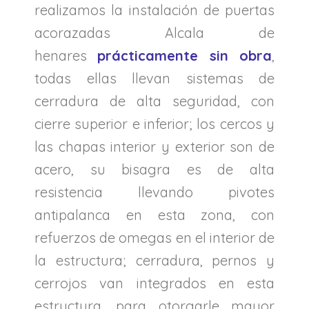
realizamos la instalación de puertas
acorazadas Alcala de
henares
prácticamente sin obra
,
todas ellas llevan sistemas de
cerradura de alta seguridad, con
cierre superior e inferior; los cercos y
las chapas interior y exterior son de
acero, su bisagra es de alta
resistencia llevando pivotes
antipalanca en esta zona, con
refuerzos de omegas en el interior de
la estructura; cerradura, pernos y
cerrojos van integrados en esta
estructura, para otorgarle mayor