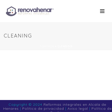
CLEANING
PORTADA
»
CLEANING
Copyright © 2024
Reformas integrales en Alcala de
Henares
|
Política de privacidad
|
Aviso legal
|
Política de